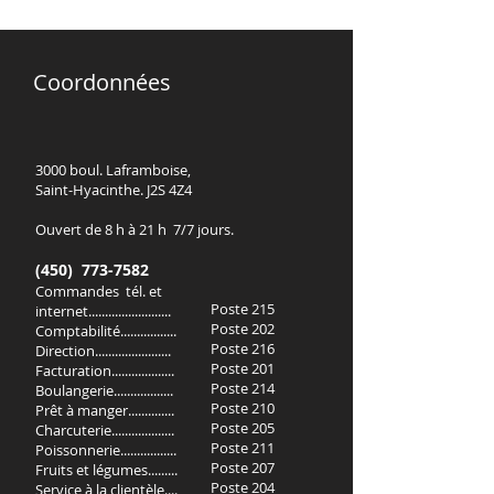
Coordonnées
3000 boul. Laframboise,
Saint-Hyacinthe. J2S 4Z4
Ouvert de 8 h à 21 h 7/7 jours.
(450) 773-7582
Commandes tél. et
Poste 215
internet.........................
Poste 202
Comptabilité.................
Poste 216
Direction.......................
Poste 201
Facturation...................
Poste 214
Boulangerie..................
Poste 210
Prêt à manger..............
Poste 205
Charcuterie...................
Poste 211
Poissonnerie.................
Poste 207
Fruits et légumes.........
Poste 204
Service à la clientèle....