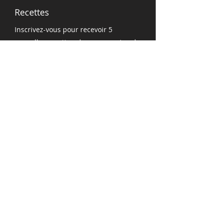
Recettes
Inscrivez-vous pour recevoir 5
nouvelles recettes chaque semaine de
nos grands chefs Québécois.
Ricardo - Josée Di Stasio - Stéfano
Faïta - Geneviève O'Gleman - 3 fois par
jour
Abonnement à l'infolettre
Courriel
J'accepte de recevoir les
communications de IGA Famille
Benoit