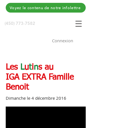
Voyez le contenu de notre infolettre
(450) 773-7582
Connexion
Les
L
u
t
i
n
s au
IGA EXTRA Famille
Benoit
Dimanche le 4 décembre 2016