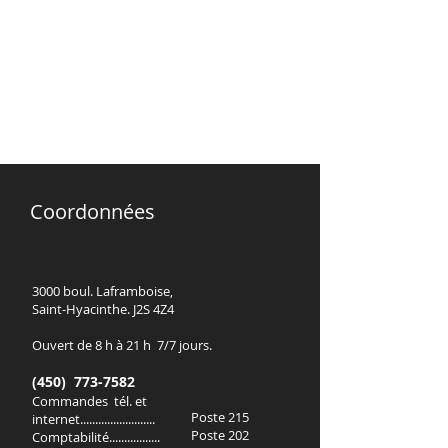
Coordonnées
3000 boul. Laframboise,
Saint-Hyacinthe. J2S 4Z4
Ouvert de 8 h à 21 h 7/7 jours.
(450) 773-7582
Commandes tél. et
Poste 215
internet.........................
Poste 202
Comptabilité.................