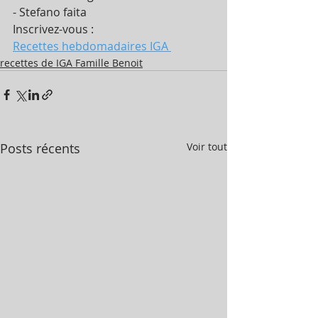
- Stefano faita
Inscrivez-vous :
Recettes hebdomadaires IGA 
recettes de IGA Famille Benoit
Posts récents
Voir tout