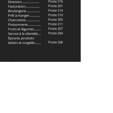
Poste 216
Direction.......................
Poste 201
Facturation...................
Poste 214
Boulangerie..................
Poste 210
Prêt à manger..............
Poste 205
Charcuterie...................
Poste 211
Poissonnerie.................
Poste 207
Fruits et légumes.........
Poste 204
Service à la clientèle....
Épicerie, produits
Poste 206
laitiers et surgelés........
Services offerts
Menu des mets cuisinés.
Commandes et livraisons.