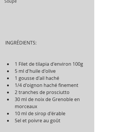
Soupe
INGRÉDIENTS:
1 Filet de tilapia d'environ 100g  
5 ml d'huile d'olive  
1 gousse d'ail haché  
1/4 d'oignon haché finement  
2 tranches de prosciutto  
30 ml de noix de Grenoble en 
morceaux  
10 ml de sirop d'érable  
Sel et poivre au goût 