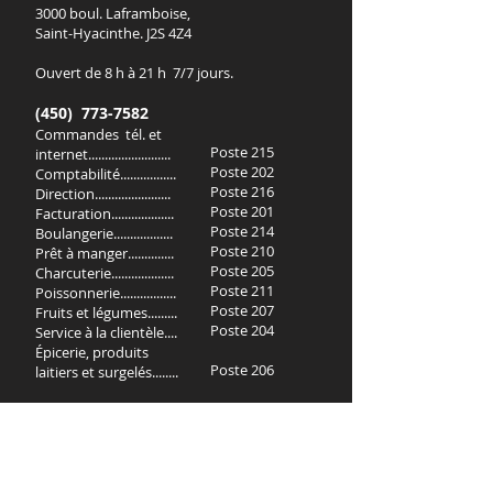
3000 boul. Laframboise,
Saint-Hyacinthe. J2S 4Z4
Ouvert de 8 h à 21 h 7/7 jours.
(450) 773-7582
Commandes tél. et
Poste 215
internet.........................
Poste 202
Comptabilité.................
Poste 216
Direction.......................
Poste 201
Facturation...................
Poste 214
Boulangerie..................
Poste 210
Prêt à manger..............
Poste 205
Charcuterie...................
Poste 211
Poissonnerie.................
Poste 207
Fruits et légumes.........
Poste 204
Service à la clientèle....
Épicerie, produits
Poste 206
laitiers et surgelés........