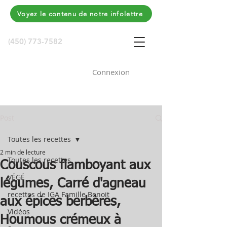
Voyez le contenu de notre infolettre
(450) 773-7582
Connexion
Post
Toutes les recettes
2 min de lecture
Toutes les recettes
Couscous flamboyant aux
VÉGÉ
légumes, Carré d'agneau
recettes de IGA Famille Benoit
aux épices berbères,
Vidéos
Houmous crémeux à