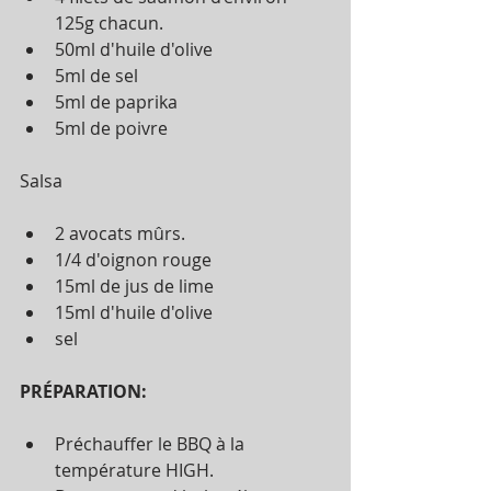
125g chacun.  
50ml d'huile d'olive  
5ml de sel  
5ml de paprika  
5ml de poivre 
Salsa
2 avocats mûrs.  
1/4 d'oignon rouge  
15ml de jus de lime  
15ml d'huile d'olive  
sel 
PRÉPARATION:
Préchauffer le BBQ à la 
température HIGH.  