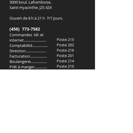
3000 boul. Laframboise,
Saint-Hyacinthe. J2S 4Z4
Ouvert de 8 h à 21 h 7/7 jours.
(450) 773-7582
Commandes tél. et
Poste 215
internet.........................
Poste 202
Comptabilité.................
Poste 216
Direction.......................
Poste 201
Facturation...................
Poste 214
Boulangerie..................
Poste 210
Prêt à manger..............
Poste 205
Charcuterie...................
Poste 211
Poissonnerie.................
Poste 207
Fruits et légumes.........
Poste 204
Service à la clientèle....
Épicerie, produits
Poste 206
laitiers et surgelés........