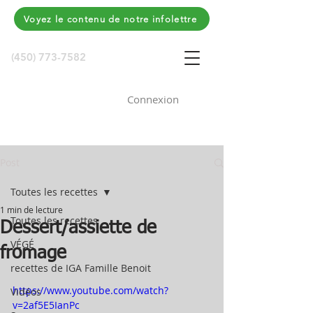
Voyez le contenu de notre infolettre
(450) 773-7582
Connexion
Post
Toutes les recettes
1 min de lecture
Toutes les recettes
Dessert/assiette de
VÉGÉ
fromage
recettes de IGA Famille Benoit
https://www.youtube.com/watch?
Vidéos
v=2af5E5IanPc