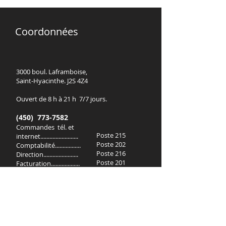
Coordonnées
3000 boul. Laframboise,
Saint-Hyacinthe. J2S 4Z4
Ouvert de 8 h à 21 h 7/7 jours.
(450) 773-7582
Commandes tél. et
Poste 215
internet.........................
Poste 202
Comptabilité.................
Poste 216
Direction.......................
Poste 201
Facturation...................
Poste 214
Boulangerie..................
Poste 210
Prêt à manger..............
Poste 205
Charcuterie...................
Poste 211
Poissonnerie.................
Poste 207
Fruits et légumes.........
Poste 204
Service à la clientèle....