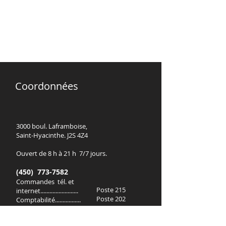
Coordonnées
3000 boul. Laframboise,
Saint-Hyacinthe. J2S 4Z4
Ouvert de 8 h à 21 h 7/7 jours.
(450) 773-7582
Commandes tél. et
Poste 215
internet.........................
Poste 202
Comptabilité.................
Poste 216
Direction.......................
Poste 201
Facturation...................