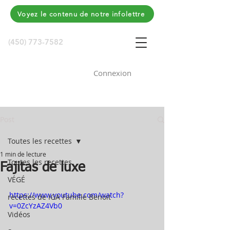
Voyez le contenu de notre infolettre
(450) 773-7582
Connexion
Post
Toutes les recettes
1 min de lecture
Toutes les recettes
Fajitas de luxe
VÉGÉ
https://www.youtube.com/watch?
recettes de IGA Famille Benoit
v=0ZcYzAZ4Vb0
Vidéos