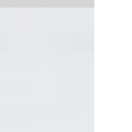
la...