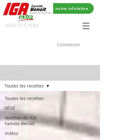
Voyez le contenu de notre infolettre
(450) 773-7582
Connexion
RECETTES
Toutes les recettes
Toutes les recettes
VÉGÉ
recettes de IGA
Famille Benoit
Vidéos