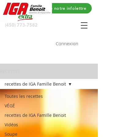
Voyez le contenu de notre infolettre
(450) 773-7582
Connexion
RECETTES
recettes de IGA Famille Benoit
Toutes les recettes
VÉGÉ
recettes de IGA Famille Benoit
Vidéos
Soupe